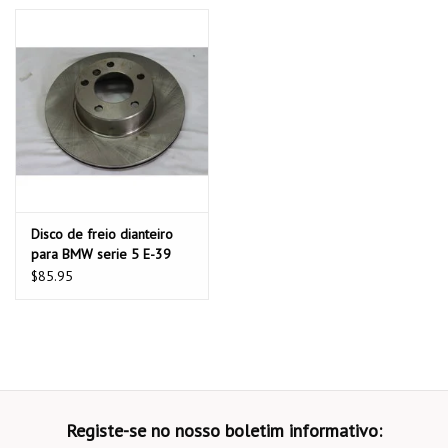
Disco de freio dianteiro
para BMW serie 5 E-39
520 523 525 528
$85.95
Registe-se no nosso boletim informativo: