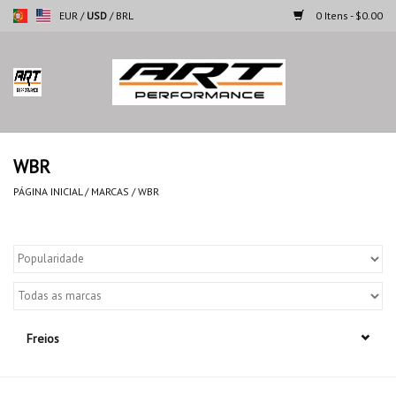
EUR
/
USD
/
BRL
0 Itens - $0.00
Página inicial
Motocicletas
WBR
Automoveis
PÁGINA INICIAL
/
MARCAS
/
WBR
Marcas
Freios