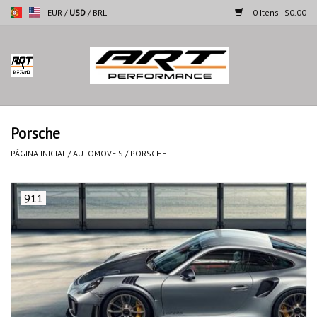
EUR
/
USD
/
BRL
0 Itens - $0.00
Página inicial
Motocicletas
Porsche
Automoveis
PÁGINA INICIAL
/
AUTOMOVEIS
/
PORSCHE
Marcas
911