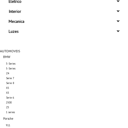
Eletrico
Interior
Mecanica
Luzes
AUTOMOVEIS
BMW
3-Series
5-Series
Z4
Serie 7
Serie 8
X5
X3
Serie 6
2500
Z3
1 series
Porsche
911