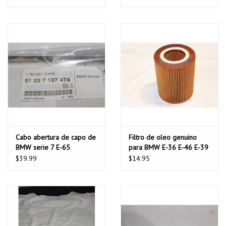
Cabo abertura de capo de
Filtro de oleo genuino
BMW serie 7 E-65
para BMW E-36 E-46 E-39
E-60 E-38 E-65 E-83 E-53
$39.99
$14.95
Z3 Z4