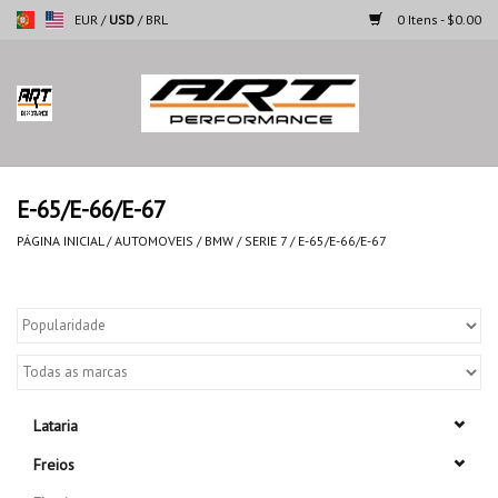
EUR
/
USD
/
BRL
0 Itens - $0.00
Página inicial
Motocicletas
E-65/E-66/E-67
Automoveis
PÁGINA INICIAL
/
AUTOMOVEIS
/
BMW
/
SERIE 7
/
E-65/E-66/E-67
Marcas
Lataria
Freios