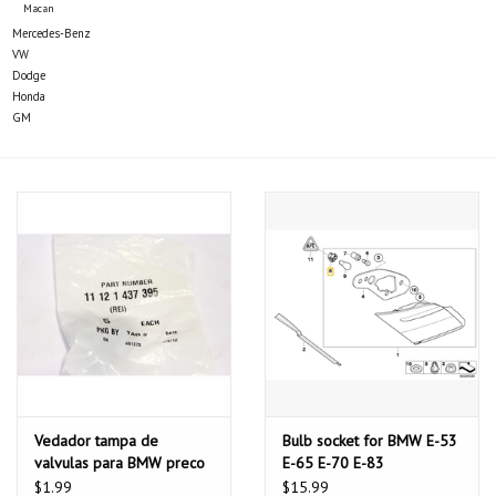
Macan
Mercedes-Benz
VW
Dodge
Honda
GM
Vedador tampa de
Bulb socket for BMW E-53
valvulas para BMW preco
E-65 E-70 E-83
unitario
$1.99
$15.99