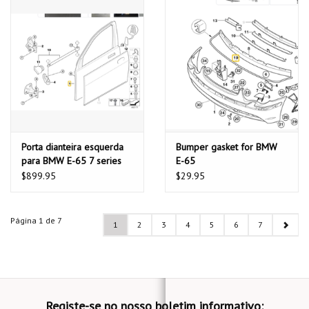
Porta dianteira esquerda
Bumper gasket for BMW
para BMW E-65 7 series
E-65
$899.95
$29.95
Página 1 de 7
1
2
3
4
5
6
7
Registe-se no nosso boletim informativo: