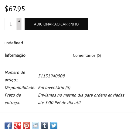
$67.95
+
ADICIONAR AO CARRINHO
-
undefined
Informação
Comentários
(0)
Numero de
51131940908
artigo::
Disponibilidade:
Em inventário
(5)
Prazo de
Enviamos no mesmo dia para ordens enviadas
entrega:
ate 3:00 PM de dia util.
Air grill inlet right for BMW E-31