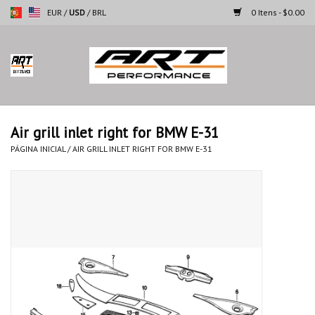
EUR
/
USD
/
BRL
0 Itens - $0.00
Página inicial
Motocicletas
Air grill inlet right for BMW E-31
Automoveis
PÁGINA INICIAL
/
AIR GRILL INLET RIGHT FOR BMW E-31
Marcas