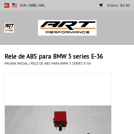
EUR
/
USD
/
BRL
0 Itens - $0.00
Página inicial
Motocicletas
Rele de ABS para BMW 3 series E-36
Automoveis
PÁGINA INICIAL
/
RELE DE ABS PARA BMW 3 SERIES E-36
Marcas