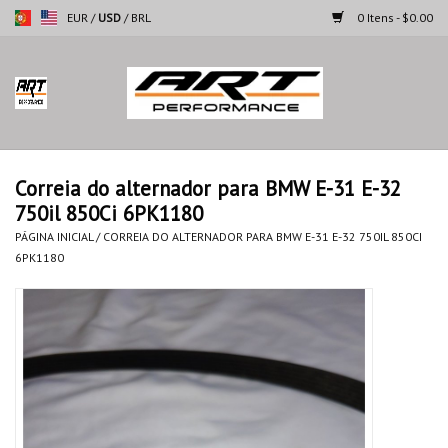
EUR
/
USD
/
BRL
0 Itens - $0.00
Página inicial
Motocicletas
Correia do alternador para BMW E-31 E-32
750il 850Ci 6PK1180
Automoveis
PÁGINA INICIAL
/
CORREIA DO ALTERNADOR PARA BMW E-31 E-32 750IL 850CI
6PK1180
Marcas