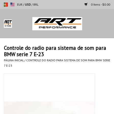
EUR
/
USD
/
BRL
0 Itens - $0.00
Página inicial
Motocicletas
Controle do radio para sistema de som para
BMW serie 7 E-23
Automoveis
PÁGINA INICIAL
/
CONTROLE DO RADIO PARA SISTEMA DE SOM PARA BMW SERIE
7 E-23
Marcas