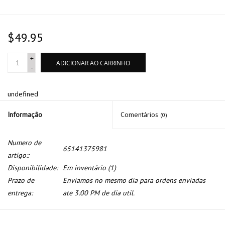
$49.95
+
ADICIONAR AO CARRINHO
-
undefined
Informação
Comentários
(0)
Numero de
65141375981
artigo::
Disponibilidade:
Em inventário
(1)
Prazo de
Enviamos no mesmo dia para ordens enviadas
entrega:
ate 3:00 PM de dia util.
Controle do radio para sistema de som para BMW serie 7 E-23