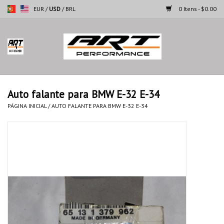
EUR
/
USD
/
BRL
0 Itens - $0.00
Página inicial
Motocicletas
Auto falante para BMW E-32 E-34
Automoveis
PÁGINA INICIAL
/
AUTO FALANTE PARA BMW E-32 E-34
Marcas