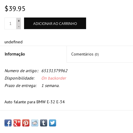
$39.95
+
ADICIONAR AO CARRINHO
-
undefined
Informação
Comentários
(0)
Numero de artigo::
65131379962
Disponibilidade:
On backorder
Prazo de entrega:
1 semana.
Auto falante para BMW E-32 E-34