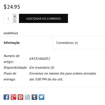
$24.95
+
ADICIONAR AO CARRINHO
-
undefined
Informação
Comentários
(0)
Numero de
64531466052
artigo::
Disponibilidade:
Em inventário
(5)
Prazo de
Enviamos no mesmo dia para ordens enviadas
entrega:
ate 3:00 PM de dia util.
Filtro secante para BMW E-32 E-34