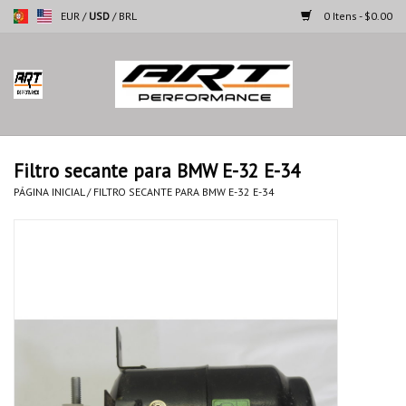
EUR
/
USD
/
BRL
0 Itens - $0.00
Página inicial
Motocicletas
Filtro secante para BMW E-32 E-34
Automoveis
PÁGINA INICIAL
/
FILTRO SECANTE PARA BMW E-32 E-34
Marcas