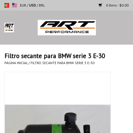
EUR
/
USD
/
BRL
0 Itens - $0.00
Página inicial
Motocicletas
Filtro secante para BMW serie 3 E-30
Automoveis
PÁGINA INICIAL
/
FILTRO SECANTE PARA BMW SERIE 3 E-30
Marcas