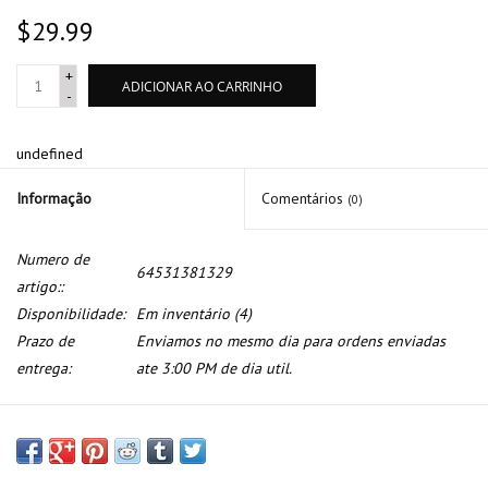
$29.99
+
ADICIONAR AO CARRINHO
-
undefined
Informação
Comentários
(0)
Numero de
64531381329
artigo::
Disponibilidade:
Em inventário
(4)
Prazo de
Enviamos no mesmo dia para ordens enviadas
entrega:
ate 3:00 PM de dia util.
Filtro secante para BMW serie 3 E-30