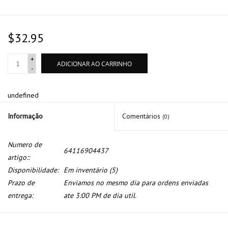
$32.95
+
ADICIONAR AO CARRINHO
-
undefined
Informação
Comentários
(0)
Numero de
64116904437
artigo::
Disponibilidade:
Em inventário
(5)
Prazo de
Enviamos no mesmo dia para ordens enviadas
entrega:
ate 3:00 PM de dia util.
Valvula expansao ar condicionado para BMW E-46 E-83 Mini Cooper