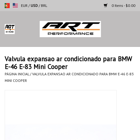
EUR
/
USD
/
BRL
0 Itens - $0.00
Página inicial
Motocicletas
Valvula expansao ar condicionado para BMW
E-46 E-83 Mini Cooper
Automoveis
PÁGINA INICIAL
/
VALVULA EXPANSAO AR CONDICIONADO PARA BMW E-46 E-83
MINI COOPER
Marcas