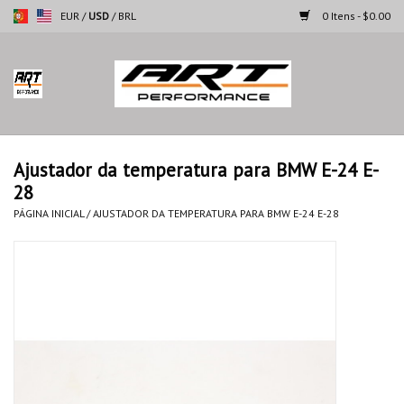
EUR
/
USD
/
BRL
0 Itens - $0.00
Página inicial
Motocicletas
Ajustador da temperatura para BMW E-24 E-
28
Automoveis
PÁGINA INICIAL
/
AJUSTADOR DA TEMPERATURA PARA BMW E-24 E-28
Marcas