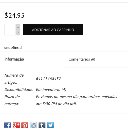
$24.95
+
ADICIONAR AO CARRINHO
-
undefined
Informação
Comentários
(0)
Numero de
64111468457
artigo::
Disponibilidade:
Em inventário
(4)
Prazo de
Enviamos no mesmo dia para ordens enviadas
entrega:
ate 3:00 PM de dia util.
Ajustador da temperatura para BMW E-24 E-28