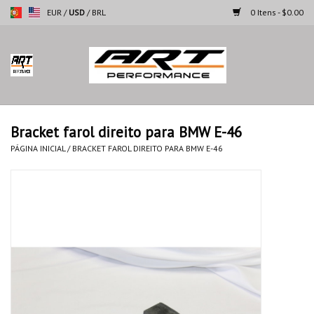
EUR
/
USD
/
BRL
0 Itens - $0.00
Página inicial
Motocicletas
Bracket farol direito para BMW E-46
Automoveis
PÁGINA INICIAL
/
BRACKET FAROL DIREITO PARA BMW E-46
Marcas