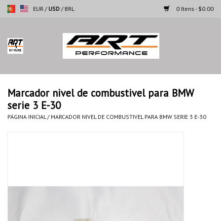
EUR
/
USD
/
BRL
0 Itens - $0.00
Página inicial
Motocicletas
Marcador nivel de combustivel para BMW
serie 3 E-30
Automoveis
PÁGINA INICIAL
/
MARCADOR NIVEL DE COMBUSTIVEL PARA BMW SERIE 3 E-30
Marcas