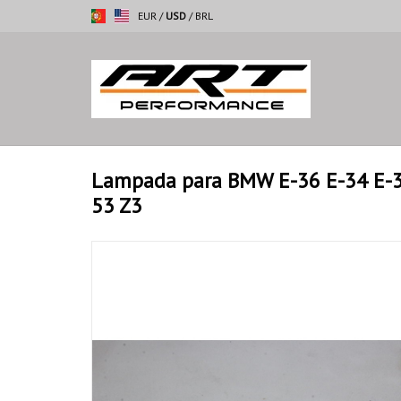
EUR
/
USD
/
BRL
Lampada para BMW E-36 E-34 E-3
53 Z3