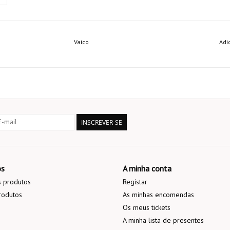
Vaico
Adi
INSCREVER-SE
os
A minha conta
 produtos
Registar
rodutos
As minhas encomendas
Os meus tickets
A minha lista de presentes