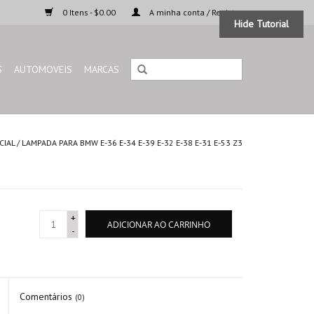
0 Itens - $0.00
A minha conta / Registar
Hide Tutorial
S
AUTOMOVEIS
MARCAS
CIAL
/
LAMPADA PARA BMW E-36 E-34 E-39 E-32 E-38 E-31 E-53 Z3
+
ADICIONAR AO CARRINHO
-
Comentários
(0)