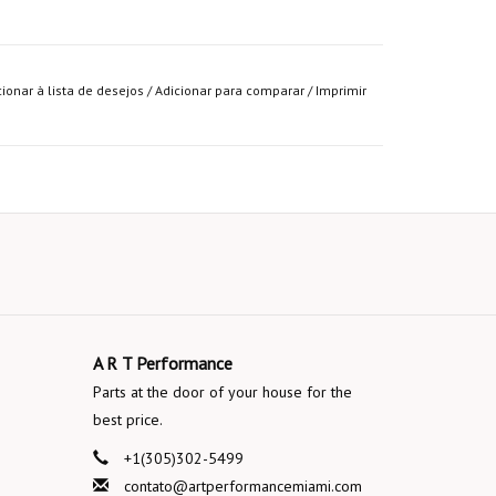
cionar à lista de desejos
/
Adicionar para comparar
/
Imprimir
A R T Performance
Parts at the door of your house for the
best price.
+1(305)302-5499
contato@artperformancemiami.com