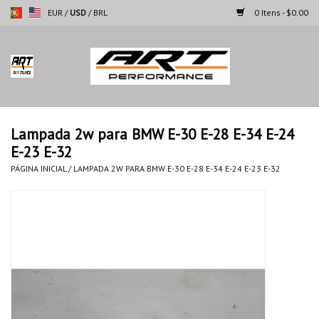
EUR
/
USD
/
BRL
0 Itens - $0.00
Página inicial
Motocicletas
Lampada 2w para BMW E-30 E-28 E-34 E-24
E-23 E-32
Automoveis
PÁGINA INICIAL
/
LAMPADA 2W PARA BMW E-30 E-28 E-34 E-24 E-23 E-32
Marcas