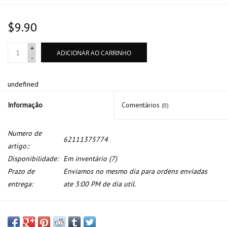
$9.90
+
ADICIONAR AO CARRINHO
-
undefined
Informação
Comentários
(0)
Numero de
62111375774
artigo::
Disponibilidade:
Em inventário
(7)
Prazo de
Enviamos no mesmo dia para ordens enviadas
entrega:
ate 3:00 PM de dia util.
Lampada 2w para BMW E-30 E-28 E-34 E-24 E-23 E-32