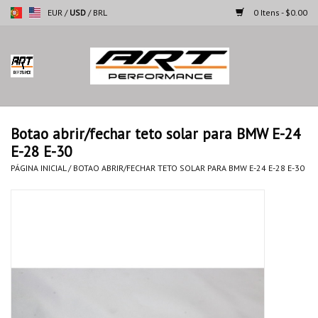
EUR
/
USD
/
BRL
0 Itens - $0.00
Página inicial
Motocicletas
Botao abrir/fechar teto solar para BMW E-24
E-28 E-30
Automoveis
PÁGINA INICIAL
/
BOTAO ABRIR/FECHAR TETO SOLAR PARA BMW E-24 E-28 E-30
Marcas