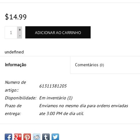
$14.99
+
ADICIONAR AO CARRINHO
-
undefined
Informação
Comentários
(0)
Numero de
61311381205
artigo::
Disponibilidade:
Em inventário
(1)
Prazo de
Enviamos no mesmo dia para ordens enviadas
entrega:
ate 3:00 PM de dia util.
Botao abrir/fechar teto solar para BMW E-24 E-28 E-30