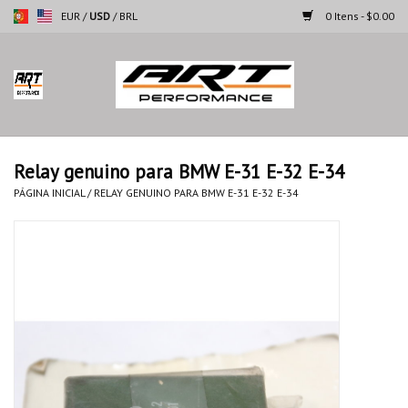
EUR
/
USD
/
BRL
0 Itens - $0.00
Página inicial
Motocicletas
Relay genuino para BMW E-31 E-32 E-34
Automoveis
PÁGINA INICIAL
/
RELAY GENUINO PARA BMW E-31 E-32 E-34
Marcas