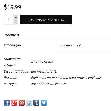
$19.99
+
ADICIONAR AO CARRINHO
-
undefined
Informação
Comentários
(0)
Numero de
61311378302
artigo::
Disponibilidade:
Em inventário
(1)
Prazo de
Enviamos no mesmo dia para ordens enviadas
entrega:
ate 3:00 PM de dia util.
Relay genuino para BMW E-31 E-32 E-34