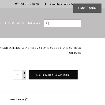
0 Itens - $0.00
A minha conta / Registar
Hide Tutorial
S
AUTOMOVEIS
MARCAS
ISOR EXTERNO PARA BMW E-23 E-24 E-30 E-32 E-34 E-36 PRECO
UNITARIO
+
ADICIONAR AO CARRINHO
-
Comentários
(0)