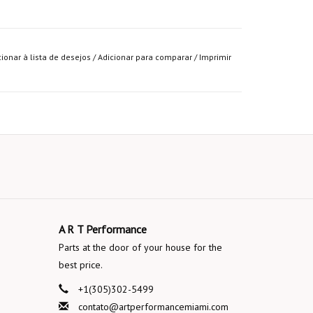
cionar à lista de desejos
/
Adicionar para comparar
/
Imprimir
A R T Performance
Parts at the door of your house for the
best price.
+1(305)302-5499
contato@artperformancemiami.com