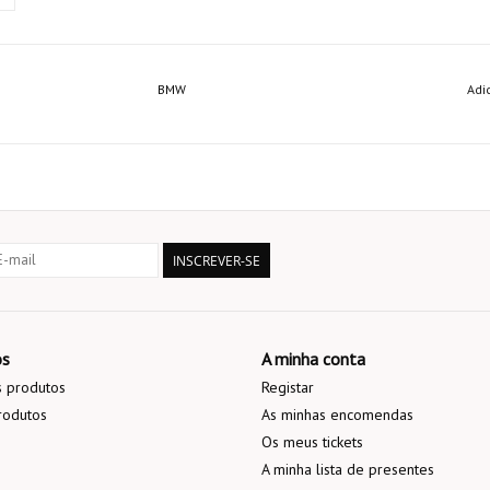
BMW
Adi
INSCREVER-SE
os
A minha conta
 produtos
Registar
rodutos
As minhas encomendas
Os meus tickets
A minha lista de presentes