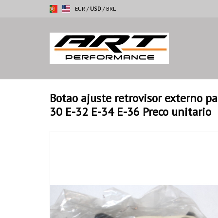
EUR
/
USD
/
BRL
Botao ajuste retrovisor externo p
30 E-32 E-34 E-36 Preco unitario