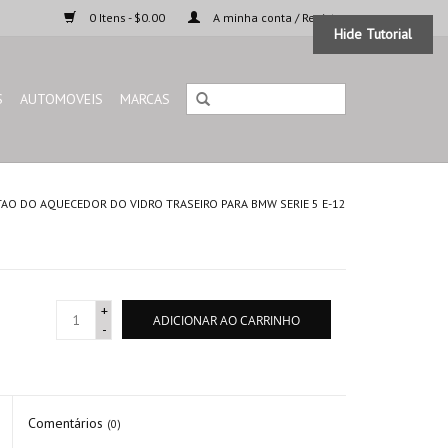
0 Itens - $0.00
A minha conta / Registar
Hide Tutorial
S
AUTOMOVEIS
MARCAS
AO DO AQUECEDOR DO VIDRO TRASEIRO PARA BMW SERIE 5 E-12
+
ADICIONAR AO CARRINHO
-
Comentários
(0)