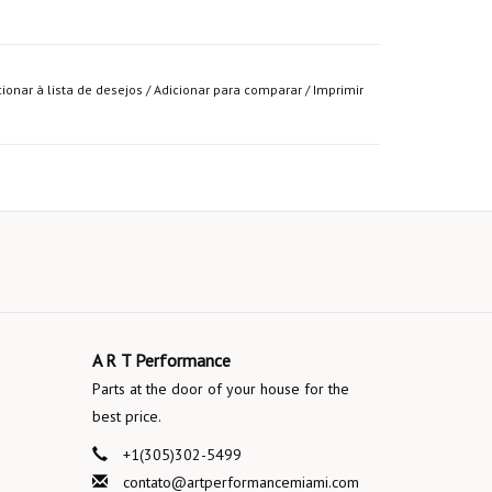
cionar à lista de desejos
/
Adicionar para comparar
/
Imprimir
A R T Performance
Parts at the door of your house for the
best price.
+1(305)302-5499
contato@artperformancemiami.com