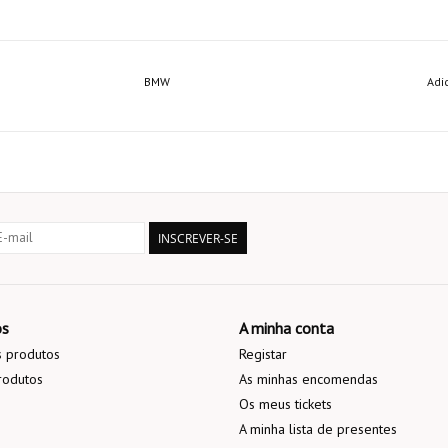
BMW
Adi
INSCREVER-SE
os
A minha conta
 produtos
Registar
rodutos
As minhas encomendas
Os meus tickets
A minha lista de presentes