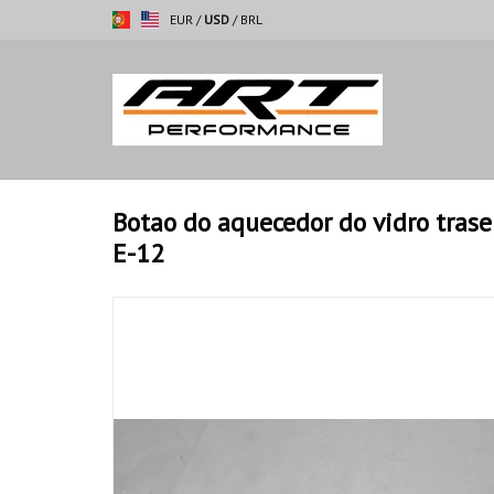
EUR
/
USD
/
BRL
Botao do aquecedor do vidro trase
E-12