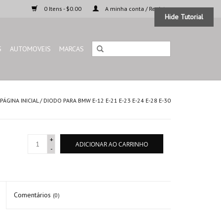
0 Itens - $0.00
A minha conta / Registar
Hide Tutorial
S
AUTOMOVEIS
MARCAS
PÁGINA INICIAL
/
DIODO PARA BMW E-12 E-21 E-23 E-24 E-28 E-30
+
ADICIONAR AO CARRINHO
-
Comentários
(0)