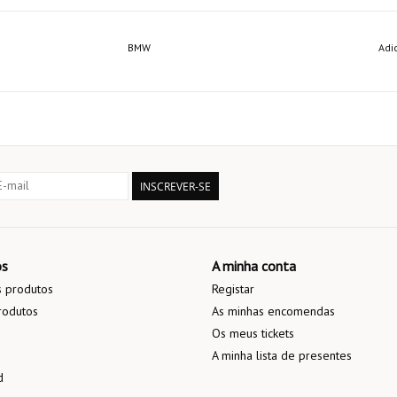
BMW
Adi
INSCREVER-SE
os
A minha conta
 produtos
Registar
rodutos
As minhas encomendas
Os meus tickets
A minha lista de presentes
d