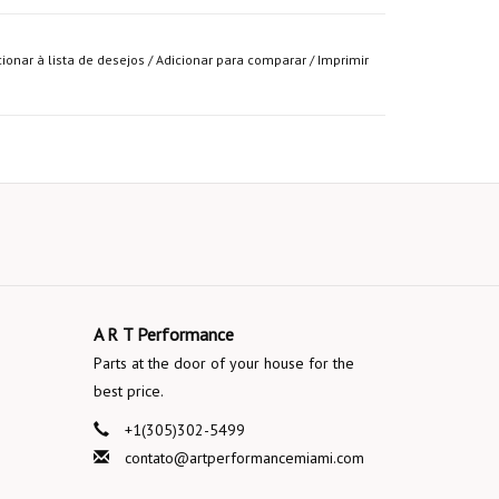
cionar à lista de desejos
/
Adicionar para comparar
/
Imprimir
A R T Performance
Parts at the door of your house for the
best price.
+1(305)302-5499
contato@artperformancemiami.com