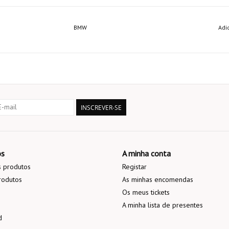
BMW
Adi
INSCREVER-SE
os
A minha conta
 produtos
Registar
rodutos
As minhas encomendas
Os meus tickets
A minha lista de presentes
d