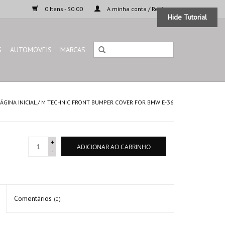
0 Itens - $0.00
A minha conta / Registar
Hide Tutorial
S
AUTOMOVEIS
MARCAS
ÁGINA INICIAL
/
M TECHNIC FRONT BUMPER COVER FOR BMW E-36
+
ADICIONAR AO CARRINHO
-
Comentários
(0)