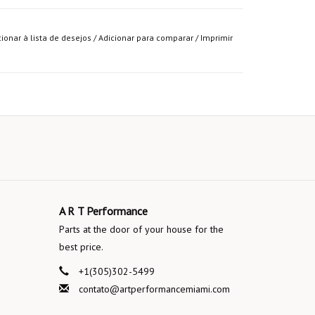
cionar à lista de desejos
/
Adicionar para comparar
/
Imprimir
A R T Performance
Parts at the door of your house for the
best price.
+1(305)302-5499
contato@artperformancemiami.com