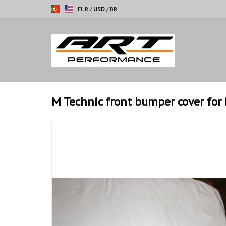
EUR
/
USD
/
BRL
M Technic front bumper cover fo