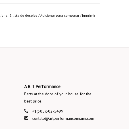
cionar à lista de desejos
/
Adicionar para comparar
/
Imprimir
A R T Performance
Parts at the door of your house for the
best price.
+1(305)302-5499
contato@artperformancemiami.com