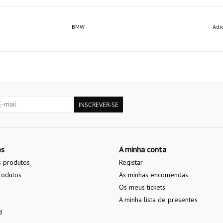
BMW
Adi
INSCREVER-SE
os
A minha conta
 produtos
Registar
rodutos
As minhas encomendas
Os meus tickets
A minha lista de presentes
d