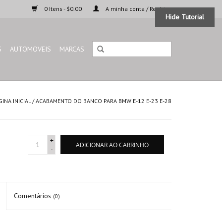
0 Itens - $0.00
A minha conta / Registar
Hide Tutorial
S
AUTOMOVEIS
MARCAS
GINA INICIAL
/
ACABAMENTO DO BANCO PARA BMW E-12 E-23 E-28
+
ADICIONAR AO CARRINHO
-
Comentários
(0)