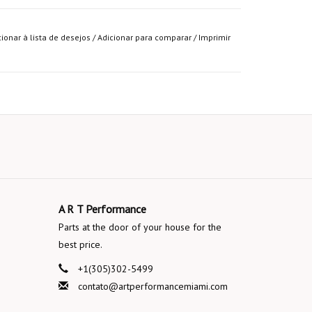
cionar à lista de desejos
/
Adicionar para comparar
/
Imprimir
A R T Performance
Parts at the door of your house for the
best price.
+1(305)302-5499
contato@artperformancemiami.com