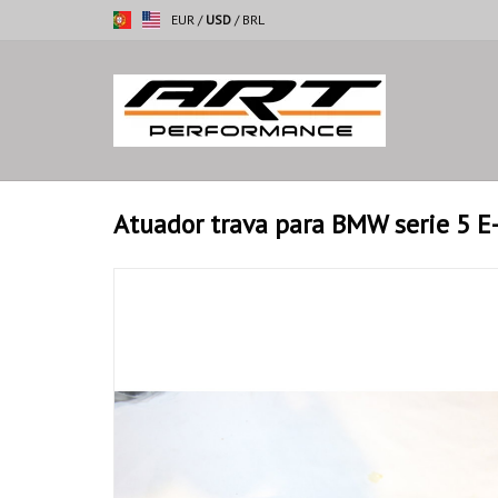
EUR
/
USD
/
BRL
Atuador trava para BMW serie 5 E