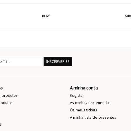
BMW
Adi
INSCREVER-SE
os
A minha conta
 produtos
Registar
rodutos
As minhas encomendas
Os meus tickets
A minha lista de presentes
d