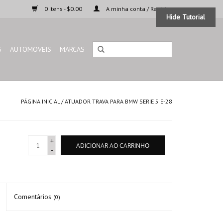
0 Itens - $0.00
A minha conta / Registar
Hide Tutorial
S
AUTOMOVEIS
MARCAS
PÁGINA INICIAL
/
ATUADOR TRAVA PARA BMW SERIE 5 E-28
+
ADICIONAR AO CARRINHO
-
Comentários
(0)