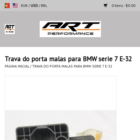
EUR
/
USD
/
BRL
0 Itens - $0.00
Página inicial
Motocicletas
Trava do porta malas para BMW serie 7 E-32
Automoveis
PÁGINA INICIAL
/
TRAVA DO PORTA MALAS PARA BMW SERIE 7 E-32
Marcas