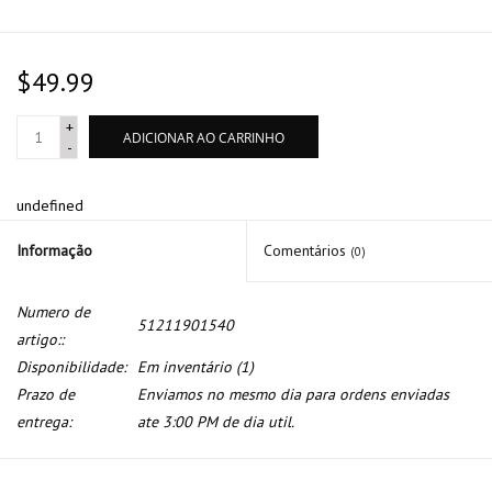
$49.99
+
ADICIONAR AO CARRINHO
-
undefined
Informação
Comentários
(0)
Numero de
51211901540
artigo::
Disponibilidade:
Em inventário
(1)
Prazo de
Enviamos no mesmo dia para ordens enviadas
entrega:
ate 3:00 PM de dia util.
Miolo com chave da porta dianteira direita para BMW serie 5 E-28