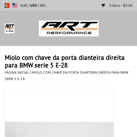
EUR
/
USD
/
BRL
0 Itens - $0.00
Página inicial
Motocicletas
Miolo com chave da porta dianteira direita
para BMW serie 5 E-28
Automoveis
PÁGINA INICIAL
/
MIOLO COM CHAVE DA PORTA DIANTEIRA DIREITA PARA BMW
SERIE 5 E-28
Marcas