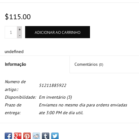
$115.00
+
ADICIONAR AO CARRINHO
-
undefined
Informação
Comentários
(0)
Numero de
51211885922
artigo::
Disponibilidade:
Em inventário
(3)
Prazo de
Enviamos no mesmo dia para ordens enviadas
entrega:
ate 3:00 PM de dia util.
Fechadura dianteira direita para BMW serie 7 E-23