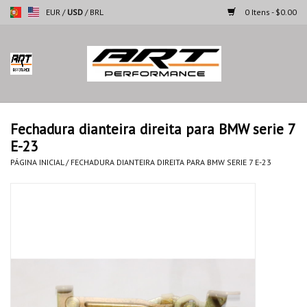
EUR
/
USD
/
BRL
0 Itens - $0.00
Página inicial
Motocicletas
Fechadura dianteira direita para BMW serie 7
E-23
Automoveis
PÁGINA INICIAL
/
FECHADURA DIANTEIRA DIREITA PARA BMW SERIE 7 E-23
Marcas