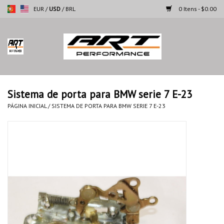
EUR
/
USD
/
BRL
0 Itens - $0.00
Página inicial
Motocicletas
Sistema de porta para BMW serie 7 E-23
Automoveis
PÁGINA INICIAL
/
SISTEMA DE PORTA PARA BMW SERIE 7 E-23
Marcas