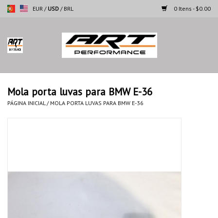
EUR
/
USD
/
BRL
0 Itens - $0.00
Página inicial
Motocicletas
Mola porta luvas para BMW E-36
Automoveis
PÁGINA INICIAL
/
MOLA PORTA LUVAS PARA BMW E-36
Marcas