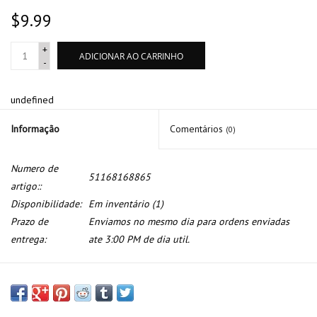
$9.99
+
ADICIONAR AO CARRINHO
-
undefined
Informação
Comentários
(0)
Numero de
51168168865
artigo::
Disponibilidade:
Em inventário
(1)
Prazo de
Enviamos no mesmo dia para ordens enviadas
entrega:
ate 3:00 PM de dia util.
Mola porta luvas para BMW E-36