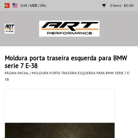
EUR
/
USD
/
BRL
0 Itens - $0.00
Página inicial
Motocicletas
Moldura porta traseira esquerda para BMW
serie 7 E-38
Automoveis
PÁGINA INICIAL
/
MOLDURA PORTA TRASEIRA ESQUERDA PARA BMW SERIE 7 E-
38
Marcas