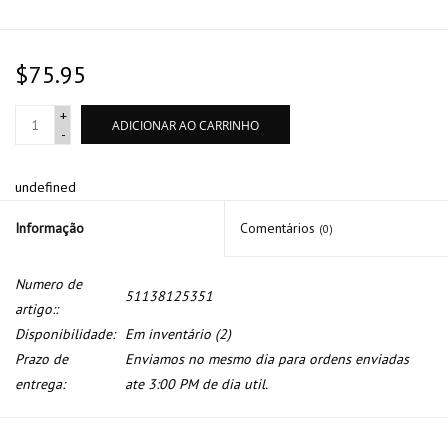
$75.95
+
ADICIONAR AO CARRINHO
-
undefined
Informação
Comentários
(0)
Numero de
51138125351
artigo::
Disponibilidade:
Em inventário
(2)
Prazo de
Enviamos no mesmo dia para ordens enviadas
entrega:
ate 3:00 PM de dia util.
Moldura porta traseira esquerda para BMW serie 7 E-38