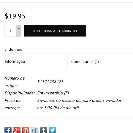
$19.95
+
ADICIONAR AO CARRINHO
-
undefined
Informação
Comentários
(0)
Numero de
51121938421
artigo::
Disponibilidade:
Em inventário
(3)
Prazo de
Enviamos no mesmo dia para ordens enviadas
entrega:
ate 3:00 PM de dia util.
Capa parachoque traseiro para BMW serie 7 E-32