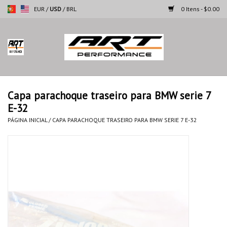
EUR
/
USD
/
BRL
0 Itens - $0.00
Página inicial
Motocicletas
Capa parachoque traseiro para BMW serie 7
E-32
Automoveis
PÁGINA INICIAL
/
CAPA PARACHOQUE TRASEIRO PARA BMW SERIE 7 E-32
Marcas