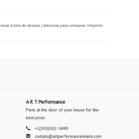
cionar à lista de desejos
/
Adicionar para comparar
/
Imprimir
A R T Performance
Parts at the door of your house for the
best price.
+1(305)302-5499
contato@artperformancemiami.com