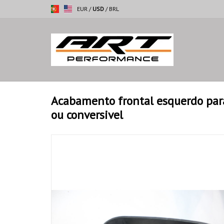
EUR
/
USD
/
BRL
Acabamento frontal esquerdo pa
ou conversivel