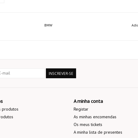
BMW
Adi
INSCREVER-SE
os
A minha conta
 produtos
Registar
rodutos
As minhas encomendas
Os meus tickets
A minha lista de presentes