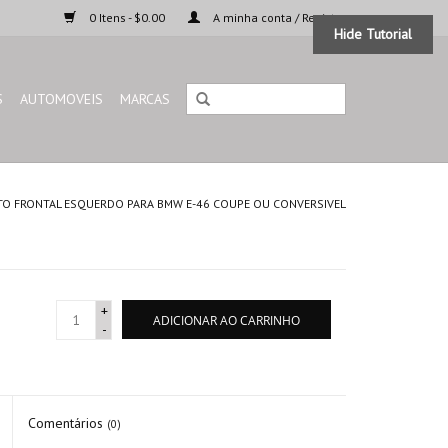
0 Itens - $0.00
A minha conta / Registar
Hide Tutorial
S
AUTOMOVEIS
MARCAS
O FRONTAL ESQUERDO PARA BMW E-46 COUPE OU CONVERSIVEL
+
ADICIONAR AO CARRINHO
-
Comentários
(0)