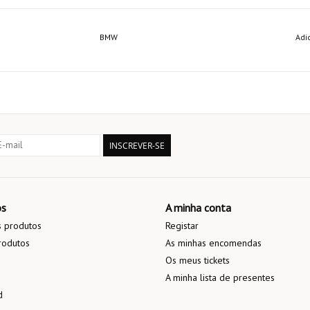
BMW
Adi
INSCREVER-SE
os
A minha conta
 produtos
Registar
rodutos
As minhas encomendas
Os meus tickets
A minha lista de presentes
d