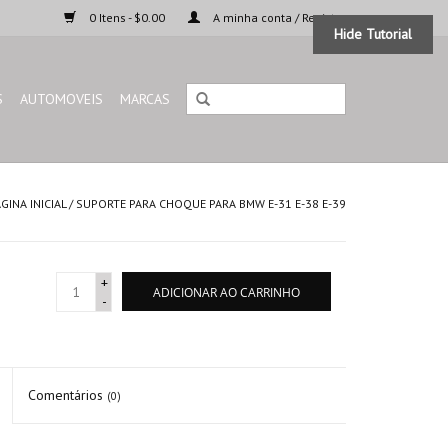
0 Itens - $0.00
A minha conta / Registar
Hide Tutorial
S
AUTOMOVEIS
MARCAS
GINA INICIAL
/
SUPORTE PARA CHOQUE PARA BMW E-31 E-38 E-39
+
ADICIONAR AO CARRINHO
-
Comentários
(0)