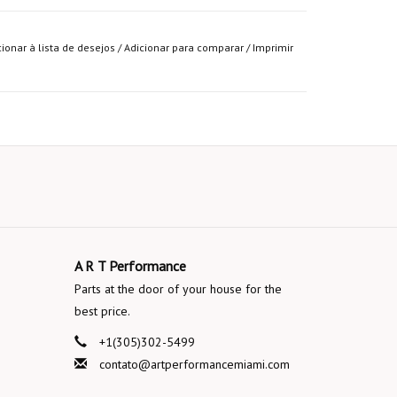
cionar à lista de desejos
/
Adicionar para comparar
/
Imprimir
A R T Performance
Parts at the door of your house for the
best price.
+1(305)302-5499
contato@artperformancemiami.com