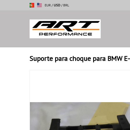
EUR
/
USD
/
BRL
Suporte para choque para BMW E-