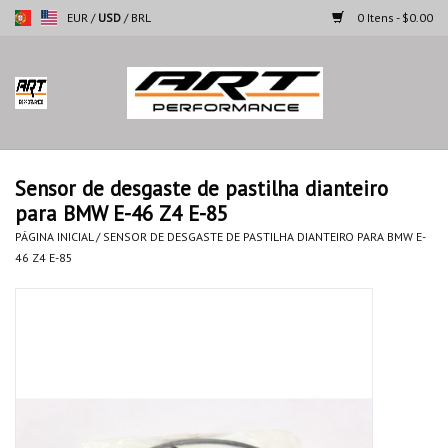
EUR
/
USD
/
BRL
0 Itens - $0.00
Página inicial
Motocicletas
Sensor de desgaste de pastilha dianteiro
para BMW E-46 Z4 E-85
Automoveis
PÁGINA INICIAL
/
SENSOR DE DESGASTE DE PASTILHA DIANTEIRO PARA BMW E-
46 Z4 E-85
Marcas