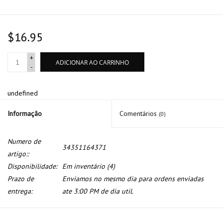
$16.95
+
ADICIONAR AO CARRINHO
-
undefined
Informação
Comentários
(0)
Numero de
34351164371
artigo::
Disponibilidade:
Em inventário
(4)
Prazo de
Enviamos no mesmo dia para ordens enviadas
entrega:
ate 3:00 PM de dia util.
Sensor de desgaste de pastilha dianteiro para BMW E-46 Z4 E-85