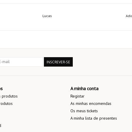
Lucas
Adi
INSCREVER-SE
os
A minha conta
 produtos
Registar
rodutos
As minhas encomendas
Os meus tickets
A minha lista de presentes
d