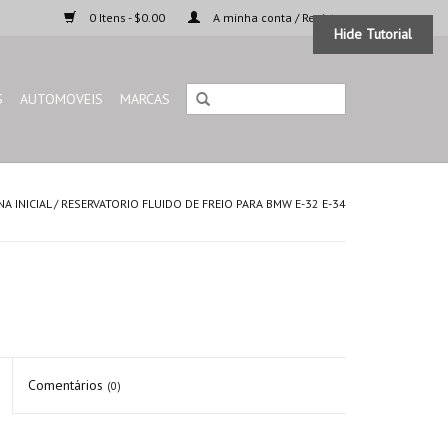
0 Itens - $0.00
A minha conta / Registar
Hide Tutorial
S
AUTOMOVEIS
MARCAS
NA INICIAL
/
RESERVATORIO FLUIDO DE FREIO PARA BMW E-32 E-34
Comentários
(0)