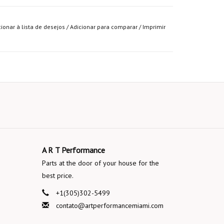
cionar à lista de desejos
/
Adicionar para comparar
/
Imprimir
A R T Performance
Parts at the door of your house for the
best price.
+1(305)302-5499
contato@artperformancemiami.com