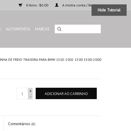
0 Itens - $0.00
A minha conta / Registar
Hide Tutorial
S
AUTOMOVEIS
MARCAS
INHA DE FREIO TRASEIRA PARA BMW 1502-2002 1500 1500-2000
+
ADICIONAR AO CARRINHO
-
Comentários
(0)