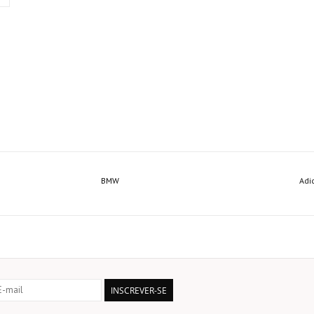
BMW
Adi
INSCREVER-SE