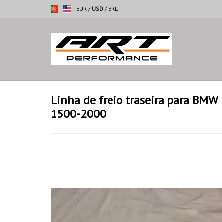
EUR
/
USD
/
BRL
Linha de freio traseira para BM
1500-2000