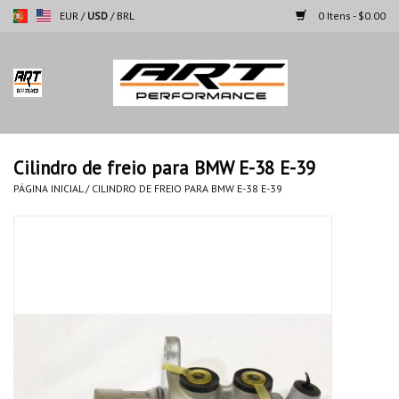
EUR
/
USD
/
BRL
0 Itens - $0.00
Página inicial
Motocicletas
Cilindro de freio para BMW E-38 E-39
Automoveis
PÁGINA INICIAL
/
CILINDRO DE FREIO PARA BMW E-38 E-39
Marcas