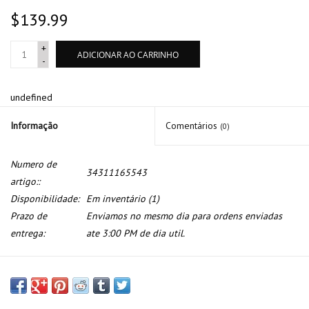
$139.99
+
ADICIONAR AO CARRINHO
-
undefined
Informação
Comentários
(0)
Numero de
34311165543
artigo::
Disponibilidade:
Em inventário
(1)
Prazo de
Enviamos no mesmo dia para ordens enviadas
entrega:
ate 3:00 PM de dia util.
Cilindro de freio para BMW E-38 E-39