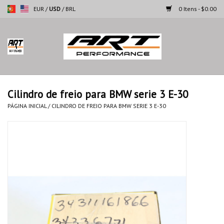
EUR
/
USD
/
BRL
0 Itens - $0.00
Página inicial
Motocicletas
Cilindro de freio para BMW serie 3 E-30
Automoveis
PÁGINA INICIAL
/
CILINDRO DE FREIO PARA BMW SERIE 3 E-30
Marcas