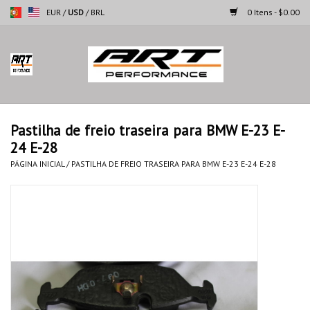
EUR
/
USD
/
BRL
0 Itens - $0.00
Página inicial
Motocicletas
Pastilha de freio traseira para BMW E-23 E-
24 E-28
Automoveis
PÁGINA INICIAL
/
PASTILHA DE FREIO TRASEIRA PARA BMW E-23 E-24 E-28
Marcas