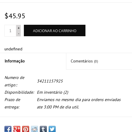
$45.95
+
ADICIONAR AO CARRINHO
-
undefined
Informação
Comentários
(0)
Numero de
34211157925
artigo::
Disponibilidade:
Em inventário
(2)
Prazo de
Enviamos no mesmo dia para ordens enviadas
entrega:
ate 3:00 PM de dia util.
Pastilha de freio traseira para BMW E-23 E-24 E-28