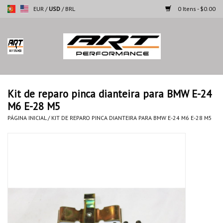
EUR
/
USD
/
BRL
0 Itens - $0.00
Página inicial
Motocicletas
Kit de reparo pinca dianteira para BMW E-24
M6 E-28 M5
Automoveis
PÁGINA INICIAL
/
KIT DE REPARO PINCA DIANTEIRA PARA BMW E-24 M6 E-28 M5
Marcas