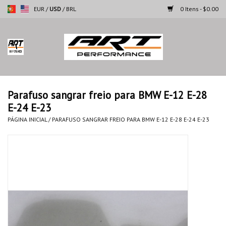
EUR
/
USD
/
BRL
0 Itens - $0.00
Página inicial
Motocicletas
Parafuso sangrar freio para BMW E-12 E-28
E-24 E-23
Automoveis
PÁGINA INICIAL
/
PARAFUSO SANGRAR FREIO PARA BMW E-12 E-28 E-24 E-23
Marcas