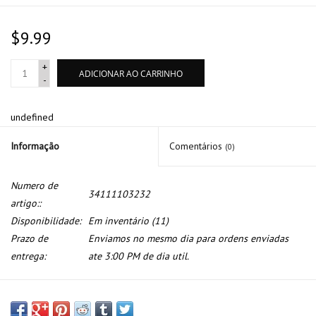
$9.99
+
ADICIONAR AO CARRINHO
-
undefined
Informação
Comentários
(0)
Numero de
34111103232
artigo::
Disponibilidade:
Em inventário
(11)
Prazo de
Enviamos no mesmo dia para ordens enviadas
entrega:
ate 3:00 PM de dia util.
Parafuso sangrar freio para BMW E-12 E-28 E-24 E-23