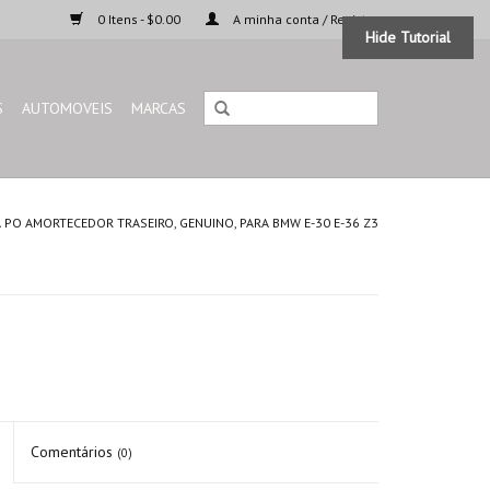
0 Itens - $0.00
A minha conta / Registar
Hide Tutorial
S
AUTOMOVEIS
MARCAS
 PO AMORTECEDOR TRASEIRO, GENUINO, PARA BMW E-30 E-36 Z3
Comentários
(0)