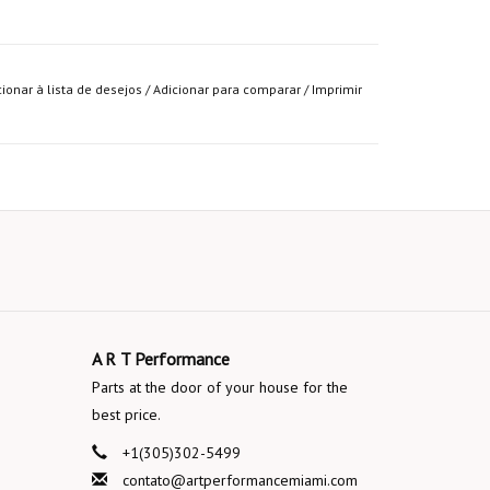
cionar à lista de desejos
/
Adicionar para comparar
/
Imprimir
A R T Performance
Parts at the door of your house for the
best price.
+1(305)302-5499
contato@artperformancemiami.com