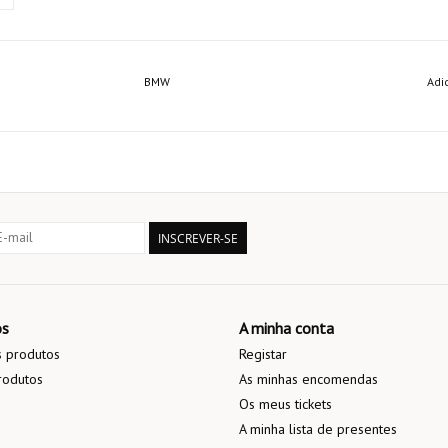
BMW
Adi
INSCREVER-SE
os
A minha conta
 produtos
Registar
rodutos
As minhas encomendas
Os meus tickets
A minha lista de presentes