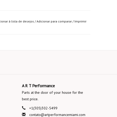
cionar à lista de desejos
/
Adicionar para comparar
/
Imprimir
A R T Performance
Parts at the door of your house for the
best price.
+1(305)302-5499
contato@artperformancemiami.com