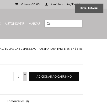
0 Itens - $0.00
A minha conta / Registar
Hide Tutorial
S
AUTOMOVEIS
MARCAS
AL
/
BUCHA DA SUSPENSSAO TRASEIRA PARA BMW E-36 E-46 E-83
+
ADICIONAR AO CARRINHO
-
Comentários
(0)