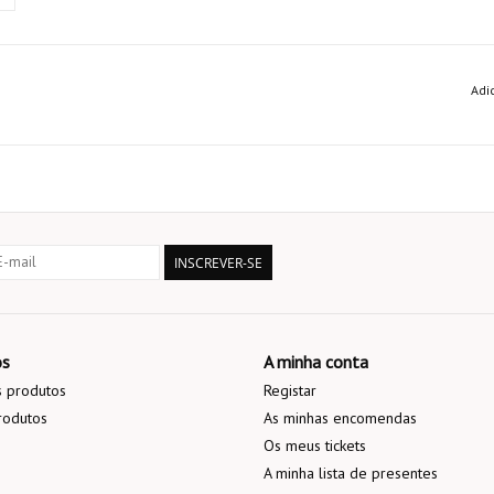
Adi
INSCREVER-SE
os
A minha conta
 produtos
Registar
rodutos
As minhas encomendas
Os meus tickets
A minha lista de presentes