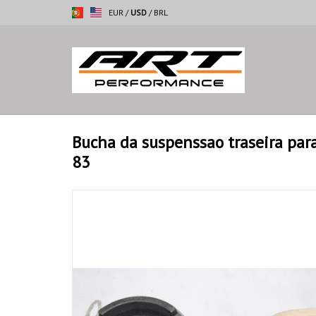
EUR
/
USD
/
BRL
Bucha da suspenssao traseira par
83