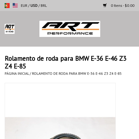
EUR
/
USD
/
BRL
0 Itens - $0.00
Página inicial
Motocicletas
Rolamento de roda para BMW E-36 E-46 Z3
Z4 E-85
Automoveis
PÁGINA INICIAL
/
ROLAMENTO DE RODA PARA BMW E-36 E-46 Z3 Z4 E-85
Marcas