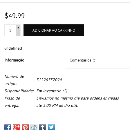
$49.99
+
ADICIONAR AO CARRINHO
-
undefined
Informação
Comentários
(0)
Numero de
31226757024
artigo::
Disponibilidade:
Em inventário
(1)
Prazo de
Enviamos no mesmo dia para ordens enviadas
entrega:
ate 3:00 PM de dia util.
Rolamento de roda para BMW E-36 E-46 Z3 Z4 E-85