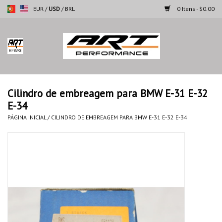
EUR
/
USD
/
BRL
0 Itens - $0.00
Página inicial
Motocicletas
Cilindro de embreagem para BMW E-31 E-32
E-34
Automoveis
PÁGINA INICIAL
/
CILINDRO DE EMBREAGEM PARA BMW E-31 E-32 E-34
Marcas