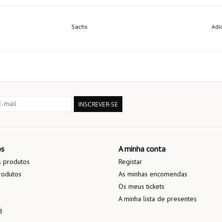
Sachs
Adi
INSCREVER-SE
os
A minha conta
 produtos
Registar
rodutos
As minhas encomendas
Os meus tickets
A minha lista de presentes
d