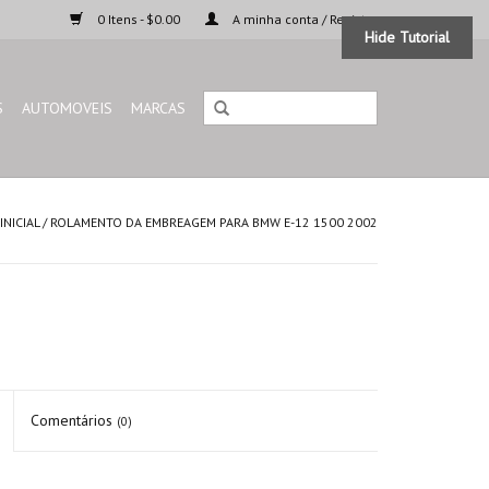
0 Itens - $0.00
A minha conta / Registar
Hide Tutorial
S
AUTOMOVEIS
MARCAS
INICIAL
/
ROLAMENTO DA EMBREAGEM PARA BMW E-12 1500 2002
Comentários
(0)