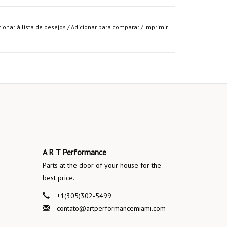
cionar à lista de desejos
/
Adicionar para comparar
/
Imprimir
A R T Performance
Parts at the door of your house for the
best price.
+1(305)302-5499
contato@artperformancemiami.com