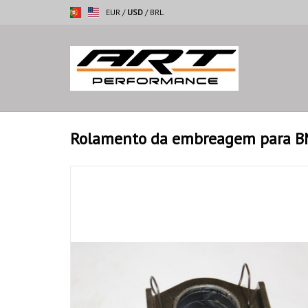
EUR
/
USD
/
BRL
Rolamento da embreagem para B