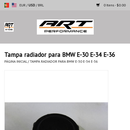
EUR
/
USD
/
BRL
0 Itens - $0.00
Página inicial
Motocicletas
Tampa radiador para BMW E-30 E-34 E-36
Automoveis
PÁGINA INICIAL
/
TAMPA RADIADOR PARA BMW E-30 E-34 E-36
Marcas