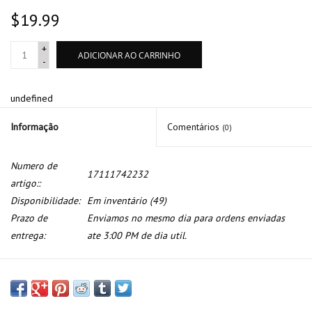
$19.99
+
ADICIONAR AO CARRINHO
-
undefined
Informação
Comentários
(0)
Numero de
17111742232
artigo::
Disponibilidade:
Em inventário
(49)
Prazo de
Enviamos no mesmo dia para ordens enviadas
entrega:
ate 3:00 PM de dia util.
Tampa radiador para BMW E-30 E-34 E-36