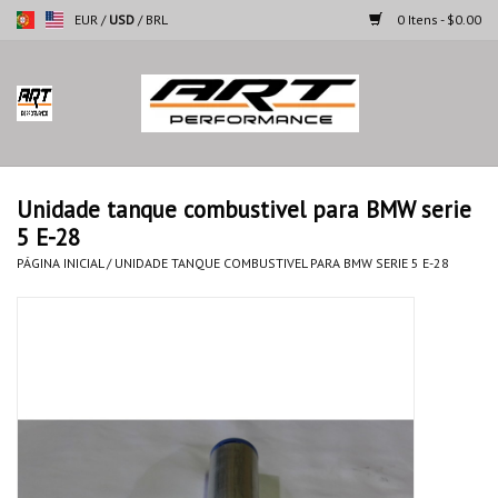
EUR
/
USD
/
BRL
0 Itens - $0.00
Página inicial
Motocicletas
Unidade tanque combustivel para BMW serie
5 E-28
Automoveis
PÁGINA INICIAL
/
UNIDADE TANQUE COMBUSTIVEL PARA BMW SERIE 5 E-28
Marcas