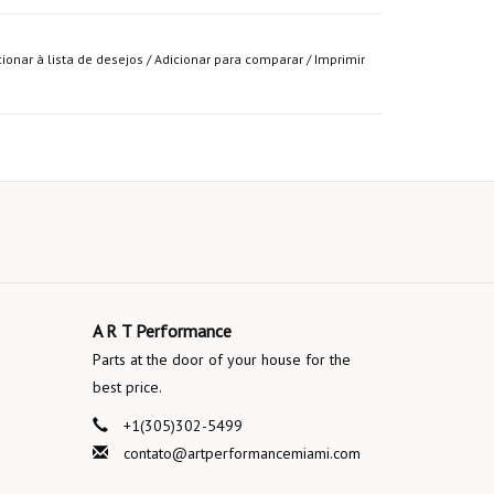
cionar à lista de desejos
/
Adicionar para comparar
/
Imprimir
A R T Performance
Parts at the door of your house for the
best price.
+1(305)302-5499
contato@artperformancemiami.com