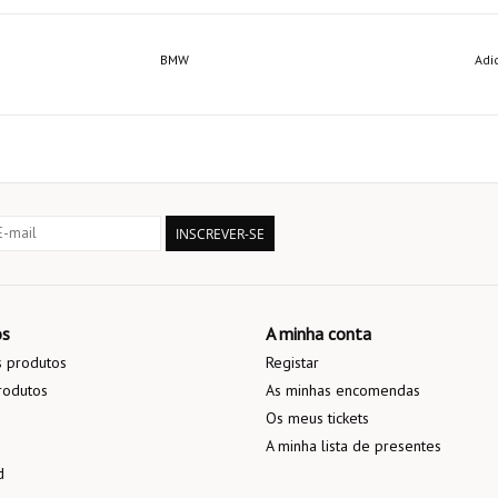
BMW
Adi
INSCREVER-SE
os
A minha conta
 produtos
Registar
rodutos
As minhas encomendas
Os meus tickets
A minha lista de presentes
d