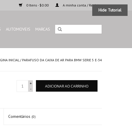
0 Itens - $0.00
A minha conta / Registar
Hide Tutorial
S
AUTOMOVEIS
MARCAS
GINA INICIAL
/
PARAFUSO DA CAIXA DE AR PARA BMW SERIE 5 E-34
+
ADICIONAR AO CARRINHO
-
Comentários
(0)