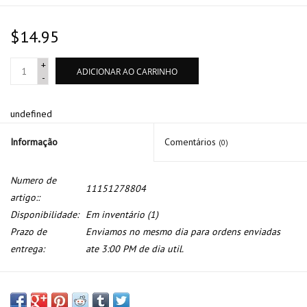
$14.95
+
ADICIONAR AO CARRINHO
-
undefined
Informação
Comentários
(0)
Numero de
11151278804
artigo::
Disponibilidade:
Em inventário
(1)
Prazo de
Enviamos no mesmo dia para ordens enviadas
entrega:
ate 3:00 PM de dia util.
Mangueira respiro do motor para BMW E-28 E-30