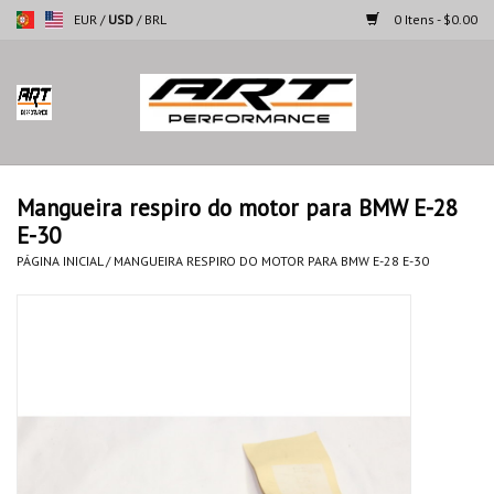
EUR
/
USD
/
BRL
0 Itens - $0.00
Página inicial
Motocicletas
Mangueira respiro do motor para BMW E-28
E-30
Automoveis
PÁGINA INICIAL
/
MANGUEIRA RESPIRO DO MOTOR PARA BMW E-28 E-30
Marcas